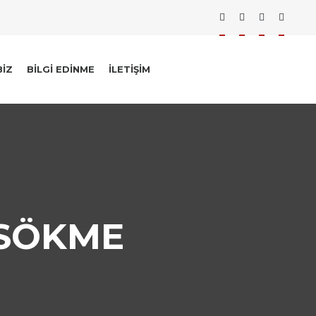
BIZ
BILGI EDINME
İLETIŞIM
 SÖKME