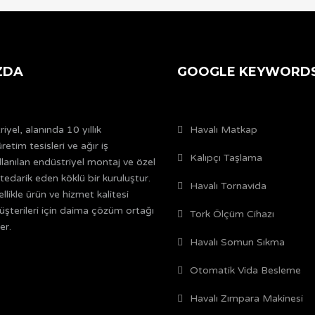
ZDA
GOOGLE KEYWORD
yel, alanında 10 yıllık
Havalı Matkap
retim tesisleri ve ağır iş
Kalıpçı Taşlama
llanılan endüstriyel montaj ve özel
tedarik eden köklü bir kuruluştur.
Havalı Tornavida
ellikle ürün ve hizmet kalitesi
terileri için daima çözüm ortağı
Tork Ölçüm Cihazı
er.
Havalı Somun Sıkma
Otomatik Vida Besleme
Havalı Zımpara Makinesi