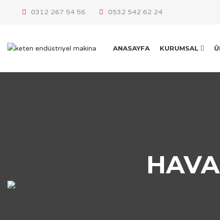
0312 267 54 56
0532 542 62 24
ANASAYFA
KURUMSAL
Ü
HAVA