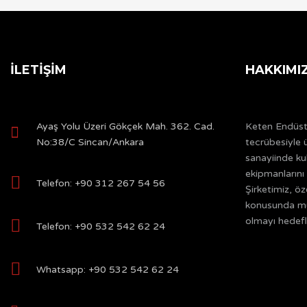
İLETIŞIM
HAKKIMI
Ayaş Yolu Üzeri Gökçek Mah. 362. Cad.
Keten Endüstri
No:38/C Sincan/Ankara
tecrübesiyle ü
sanayiinde ku
ekipmanlarını 
Telefon: +90 312 267 54 56
Şirketimiz, öz
konusunda müş
olmayı hedefl
Telefon: +90 532 542 62 24
Whatsapp: +90 532 542 62 24